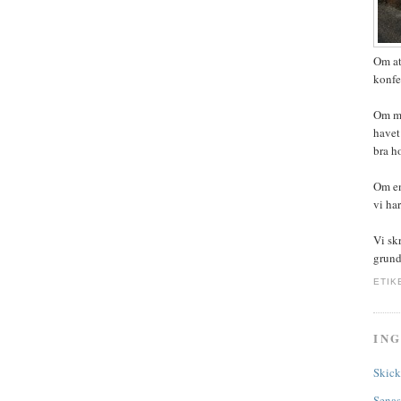
Om at
konfe
Om ma
havet
bra ho
Om en
vi ha
Vi sk
grund
ETIK
IN
Skick
Senas