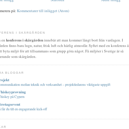
merera på:
Kommentarer till inlägget (Atom)
FERENS I SKÄRGÅRDEN
konferens i skärgården
a en
innebär att man kommer långt bort från vardagen. I
rden finns bara lugn, natur, frisk luft och härlig atmosfär. Syftet med en konferens ä
att byta miljö för att tillsammans som grupp göra något. Få miljöer i Sverige är så
rerande som skärgården.
RA BLOGGAR
rojekt
mmunikation mellan teknik och verksamhet – projektledarens viktigaste uppgift
hiskeyprovning
hiskey på Cypern
öretagsevent
 får du till en engagerande kick-off
KAR