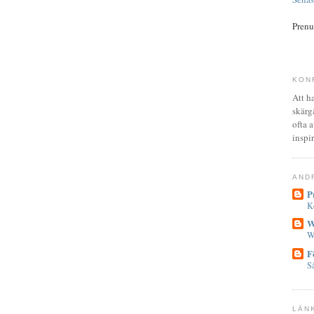
Prenu
KON
Att h
skärgå
ofta 
inspi
AND
P
Ko
W
W
F
Så
LÄN