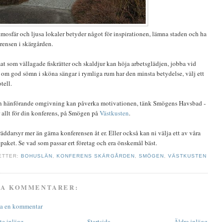
mosfär och ljusa lokaler betyder något för inspirationen, lämna staden och ha
rensen i skärgården.
t som vällagade fiskrätter och skaldjur kan höja arbetsglädjen, jobba vid
 om god sömn i sköna sängar i rymliga rum har den minsta betydelse, välj ett
tell.
 hänförande omgivning kan påverka motivationen, tänk Smögens Havsbad -
r allt för din konferens, på Smögen på
Västkusten
.
räddarsyr mer än gärna konferensen åt er. Eller också kan ni välja ett av våra
paket. Se vad som passar ert företag och era önskemål bäst.
ETTER:
BOHUSLÄN
,
KONFERENS SKÄRGÅRDEN
,
SMÖGEN
,
VÄSTKUSTEN
GA KOMMENTARER:
a en kommentar
te inlägg
Startsida
Äldre inlägg