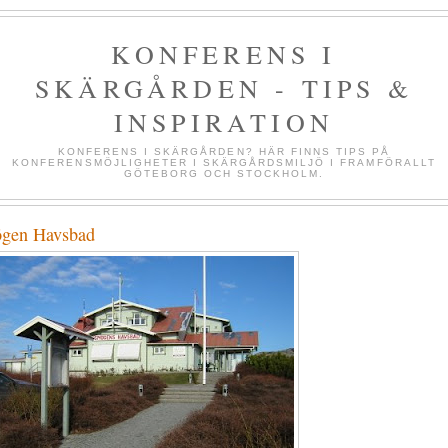
KONFERENS I
SKÄRGÅRDEN - TIPS &
INSPIRATION
KONFERENS I SKÄRGÅRDEN? HÄR FINNS TIPS PÅ
KONFERENSMÖJLIGHETER I SKÄRGÅRDSMILJÖ I FRAMFÖRALLT
GÖTEBORG OCH STOCKHOLM.
gen Havsbad